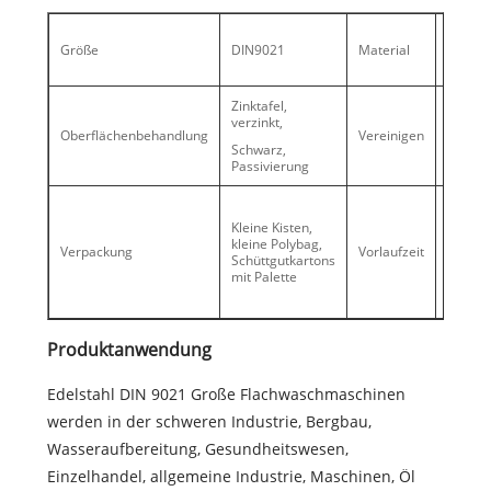
Stahl,
Größe
DIN9021
Material
Edelsta
Alumin
Zinktafel,
verzinkt,
Oberflächenbehandlung
Vereinigen
Stück
Schwarz,
Passivierung
Geschä
Saison:
Kleine Kisten,
Tage,
kleine Polybag,
Verpackung
Vorlaufzeit
Schüttgutkartons
Slack
mit Palette
Saison:
20 Tag
Produktanwendung
Edelstahl DIN 9021 Große Flachwaschmaschinen
werden in der schweren Industrie, Bergbau,
Wasseraufbereitung, Gesundheitswesen,
Einzelhandel, allgemeine Industrie, Maschinen, Öl