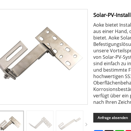
Solar-PV-Instal
Aoke bietet Inst
aus einer Hand, 
bietet. Aoke Sol
Befestigungslösu
unsere Vorteilsp
von Solar-PV-Sys
sind einfach zu i
und bestimmte F
hochwertigen SS3
Oberflächenbeha
Korrosionsbestän
verfügt über ein
nach Ihren Zeic
Anfrage absenden