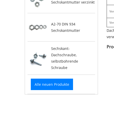
Sechskantmutter verzinkt
Ve
Ve
A2-70 DIN 934
Sechskantmutter
Dach
ver
Pro
Sechskant-
Dachschraube,
selbstbohrende
Schraube
Alle neuen Produkte