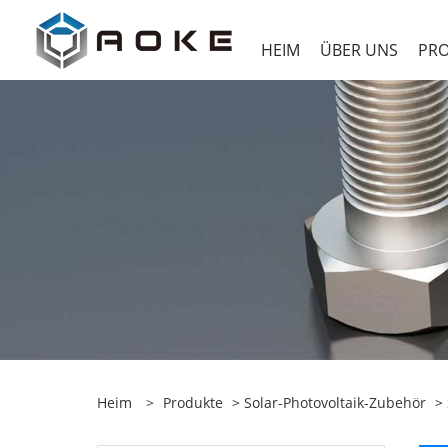
HEIM
ÜBER UNS
PR
Heim
>
Produkte
>
Solar-Photovoltaik-Zubehör
>