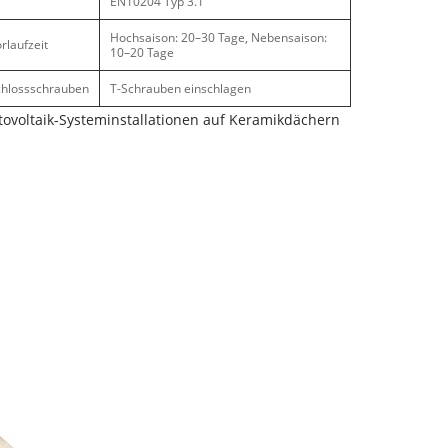
EN10204 Typ 3.1
Hochsaison: 20–30 Tage, Nebensaison:
rlaufzeit
10–20 Tage
chlossschrauben
T-Schrauben einschlagen
otovoltaik-Systeminstallationen auf Keramikdächern