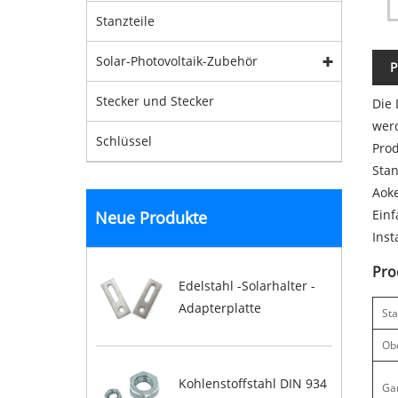
Stanzteile
Solar-Photovoltaik-Zubehör
P
Stecker und Stecker
Die 
werd
Schlüssel
Prod
Sta
Aoke
Einf
Neue Produkte
Inst
Pro
Edelstahl -Solarhalter -
Adapterplatte
St
Ob
Kohlenstoffstahl DIN 934
Ga