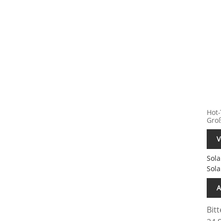
Hot-
Gro
V
Sola
Sola
A
Bit