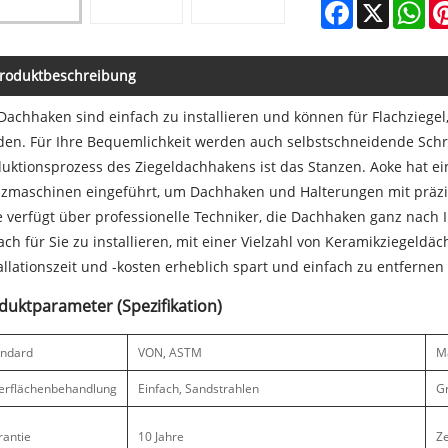
Facebook
X
Wh
roduktbeschreibung
Dachhaken sind einfach zu installieren und können für Flachzieg
en. Für Ihre Bequemlichkeit werden auch selbstschneidende Schra
uktionsprozess des Ziegeldachhakens ist das Stanzen. Aoke hat ein
nzmaschinen eingeführt, um Dachhaken und Halterungen mit präzi
 verfügt über professionelle Techniker, die Dachhaken ganz nach
ach für Sie zu installieren, mit einer Vielzahl von Keramikziegeldä
allationszeit und -kosten erheblich spart und einfach zu entfernen 
duktparameter (Spezifikation)
andard
VON, ASTM
Ma
erflächenbehandlung
Einfach, Sandstrahlen
G
rantie
10 Jahre
Ze