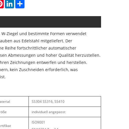
atsApp
Pinterest
LinkedIn
Share
el, W-Ziegel und bestimmte Formen verwendet
uben aus Edelstahl mitgeliefert. Der
e Reihe fortschrittlicher automatischer
sen Abmessungen und hoher Qualität herzustellen.
 Ihren Zeichnungen entwerfen und herstellen.
chern, kein Zuschneiden erforderlich, was
ist.
terial
SS304 SS316, SS410
röße
individuell angepasst
ISO9001
rtifikat