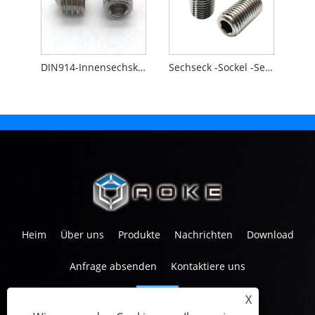
DIN914-Innensechskantschrauben mit Kegelspitze
Sechseck -Sockel -Setschraube
Heim
Über uns
Produkte
Nachrichten
Download
Anfrage absenden
Kontaktiere uns
X
Tel:
+86-573-83601567