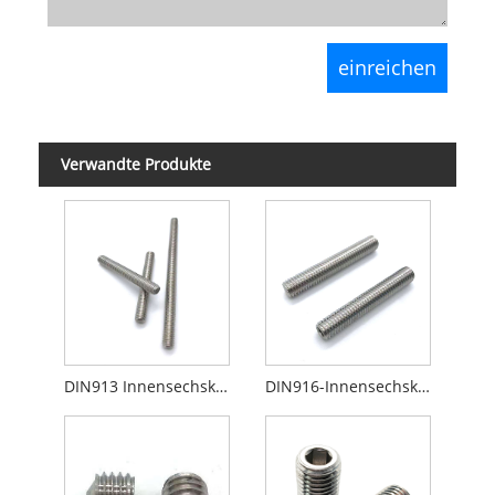
Verwandte Produkte
DIN913 Innensechskantschraube Madenschraube mit flacher Spitze
DIN916-Innensechskantschrauben mit Ringschneide