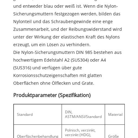
und entweder blau oder weiß ist. Wenn die Nylon-
Sicherungsmuttern festgezogen werden, bilden das
Nylonteil und das Schraubengewinde eine enge
Zusammenarbeit, und der Reibungswiderstand wird
unter der Wirkung der elastischen Kraft des Nylons
erzeugt, um ein Lösen zu verhindern.
Die Nylon-Sicherungsmuttern DIN 985 bestehen aus
hochwertigem Edelstahl A2 (SUS304) oder A4
(SUS316) und verfügen über gute
Korrosionsschutzeigenschaften mit glatten
Oberflächen ohne Ölflecken und Grate.
Produktparameter (Spezifikation)
Ede
DIN,
Standard
Material
Koh
ASTM/ANSI/Standard
leg
Polnisch, verzinkt,
M2
verzinkt (HDG),
Oberflächenbehandlung
Größe