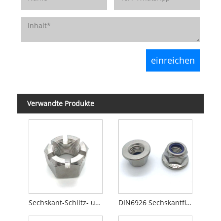
Verwandte Produkte
Sechskant-Schlitz- und Kronenmuttern
DIN6926 Sechskantflansch-Nylon-Sicherungsmuttern