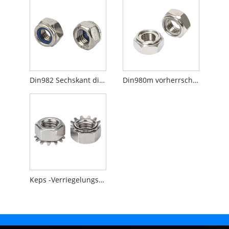
Din982 Sechskant dicke Nüsse mit nicht-metallischem Einsatz
Din980m vorherrschendem Drehmomententyp Sechskantmuttern
Keps -Verriegelungsmutter mit externer Zahnwaschmaschine K Nuss