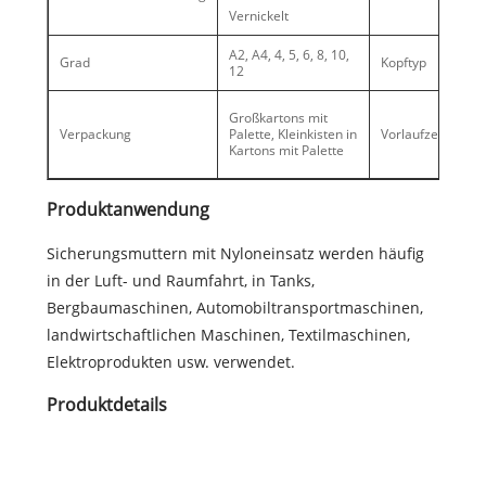
#6-
Vernickelt
A2, A4, 4, 5, 6, 8, 10,
Grad
Kopftyp
Se
12
Ho
Großkartons mit
30
Verpackung
Palette, Kleinkisten in
Vorlaufzeit
Ne
Kartons mit Palette
10
Produktanwendung
Sicherungsmuttern mit Nyloneinsatz werden häufig
in der Luft- und Raumfahrt, in Tanks,
Bergbaumaschinen, Automobiltransportmaschinen,
landwirtschaftlichen Maschinen, Textilmaschinen,
Elektroprodukten usw. verwendet.
Produktdetails